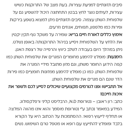
סיבים תזונתיים למניעת עצירות. בעת מצב של התרוקנות כשיש
עצירות, לעיתים נוצר לחץ בבטן התחתונה היכול להשפיע גם על
שלפוחית השתן עצמה. סיבים תזונתיים ניתן למצוא בשפע בירקות
ופירות כמו מלפפון, תפוחים, אגוזים וזרעים.
אימוץ כללים לאורח חיים בריא:
שמירה על משקל גוף תקין יקטין
את הלחץ על השלפוחית ויסייע בניהול התרוקנותה באופן נשלט.
ניתן במהלך היום בעבודה לשלב כיווץ והרפייה של רצפת האגן.
הימנעות:
מומלץ להימנע מחומרים המגרים את שלפוחית השתן כמו
קפה הידוע החומר משתן, וגם מזון מתובל מידיי המגרה את
שלפוחית השתן. כמו כן מומלץ להימנע ממזונות חומציים כמו פירות
הדר שגם הם מגרים את שלפוחית השתן.
אל תתביישו ופנו לגורמים מקצועיים שיכולים לסייע לכם ולשפר את
איכות חייכם!
כתב: רון ראובן – נטורופת N.D, הרבליסט קליני ורפלקסולוג.
המידע במאמר נכתב ע"י נטורופת מוסמך והוא אינו מהווה המלצה
או תחליף לייעוץ רפואי. ההסתמכות על הכתוב היא על הקורא
בלבד ומומלץ להתייעץ עם רופא או מטפל טרם השימוש. נשים