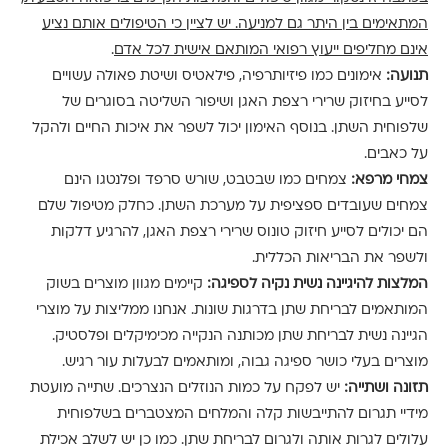
המתאימים בין היתר גם למניעה. יש לציין כי הטיפולים אותם נציע
אינם מחליפים ייעוץ רפואי המותאם אישית לכל אדם
.
תנועה:
אימונים כמו פיזיותרפיה, פילאטיס ושיטת פאולה עשויים
לסייע בחיזוק שרירי רצפת האגן ושיפור השליטה בסוגרים של
שלפוחית השתן. בנוסף האימון יכול לשפר את איכות החיים ולהקל
על כאבים.
צמחי מרפא:
צמחים כמו שבטבט, שורש סרפד ופלנטגו הינם
צמחים שעובדים ספציפית על מערכת השתן. כחלק מטיפול שלם
הם יכולים לסייע חיזוק טונוס שרירי רצפת האגן, להרגיע דלקות
ולשפר את הבריאות הכללית.
המלצות להיגיינה נשית נקיה לספיגה:
קיימים מגוון מוצרים בשוק
המותאמים
לבריחת שתן בדרגות שונות.
אנחנו ממליצות על מוצרי
הגיינה נשית לבריחת שתן מכותנה הנקייה מכימיקלים ופלסטיק.
מוצרים בעלי כושר ספיגה גבוה, ומותאמים לבעלות עור רגיש.
תזונה ושתייה:
יש לפקח על כמות הנוזלים הנצרכים. שתייה מועטת
מידיי תגרום להתייבשות קלה והמלחים המצטברים בשלפוחית
עלולים לגרות אותה ולגרום לבריחת שתן. כמו כן יש לשלב אכילת