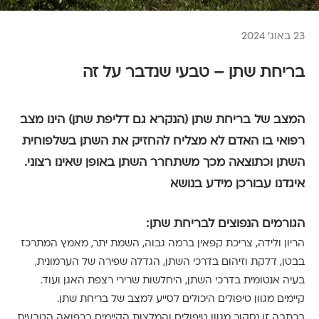
23 באוג׳ 2024
בריחת שתן – טבעי שנדבר על זה
המצב של בריחת שתן (הנקרא גם דליפת שתן) הינו מצב
רפואי בו האדם לא מצליח להחזיק את השתן בשלפוחית
השתן וכתוצאה מכך משתחרר השתן באופן שאינו רצוני.
איגדנו עבורכן מידע בנושא
הגורמים הנפוצים לבריחת שתן:
הריון ולידה, צריכת קפאין ברמה גבוה, השמת יתר, מאמץ המתרכז
בבטן, דלקת וזיהום בדרכי השתן, הגדלה שפירה של הערמונית,
בעיה אנטומית בדרכי השתן, היחלשות שרירי רצפת האגן ועוד.
קיימים מגוון טיפולים היכולים לסייע למצב של בריחת שתן.
בכתבה זו נסקור מגוון טיפולים והמלצות הקיימים ברפואה הטבעית,