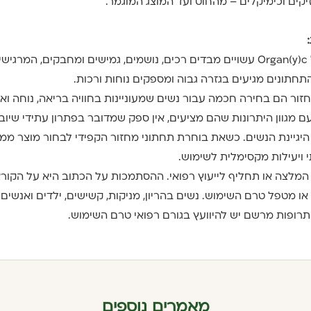
יקים וכימיקלים – מהחוט ועד המוצג המוגמר.
O
עשויים מבדים רכים, נושמים, גמישים ומחבקים, המרגישי
התחתונים מגיעים בגזרה גבוה ומספקים נוחות ורכות.
חזור הם בחירה חכמה עבור נשים שמעוניינות בחוויה בריאה, נוחה ואק
 מגוון היתרונות שהם מציעים, אין ספק שמדובר בפתרון עתידי שיובי
גיינת הנשים. כשאת בוחרת תחתוני מחזור הקפידי לבחור מוצר ממות
י ויעילות מקסימלית לשימוש.
 המלצה או תחליף לייעוץ רפואי. ההסתמכות על הכתוב היא על הקור
או מטפל טרם השימוש. נשים בהריון, מניקות, קשישים, ילדים ואנשי
ם תרופות מרשם יש להיוועץ בגורם רפואי טרם השימוש.
מאמרים נוספים