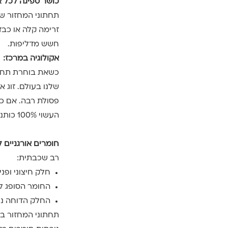
כושר ספיגה לכל א
זרימה קלה או כבד
חשש מדליפות.
אקולוגיה במרכז:
כשאת בוחרת תחתו
שלנו בעולם. זוג 
פסולת רבה. אם כ
העשוי 100% כותנה!
חומרים אורגניים 
רב שכבתית:
חלק חיצוני ופנימי עשוי מ-97% כות
החומר הסופג למניעת דליפו
החלק הדוחה נוזלים 