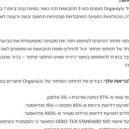
ישה:
תחתוני המחזור של Organ(y)c סופגים כמו 3 תחבושות וזהו כושר ספיגה גב
ה, טכנולוגיות הספיגה המתקדמת מבטיחות תחושה יבשה ורעננה לאור
ני מחזור הניתנים לשימוש חוזר, את מקטינה משמעותית את טביעת
אחד של תחתוני מחזור יכול להחליף מאות תחבושות או טמפונים לאורך 
בר בחרת להשתמש במוצר היגייני שאינו תחתוני מחזור – ברור שתב
לבריאות שלך:
הבדים של
תחתוני המחזור של Organ(y)c
מיוצרים בטכ
נה אורגנית ו-3% אלסטן.
ת וריחות מ-85% ויסקוזה ו-15% פוליאסטר.
למניעת דליפות ונזילות מצוייר מ-100% פוליאסטר.
תחתוני המחזור בעל אישור OEKO-TEX STANDARD 100 המאשר כי