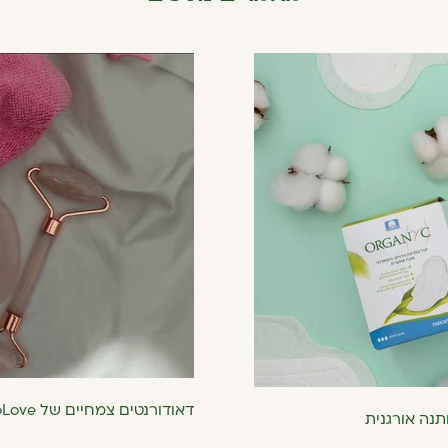
דאודורנטים צמחיים של ecoLove, כל מה שחייבים לדעת