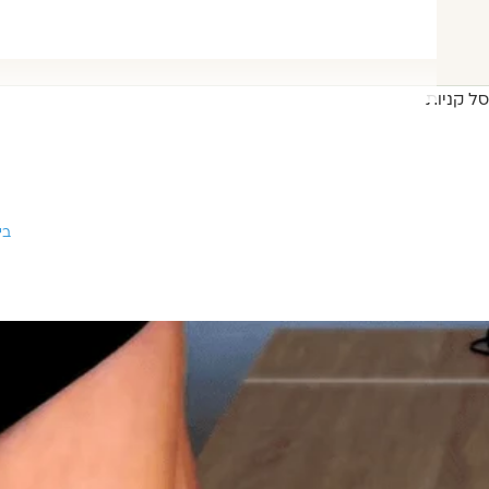
סל קניות
בי