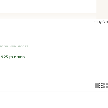
סל קניות
דף הבית
חנות
מגני תחתון ORGAN(Y)C ב-