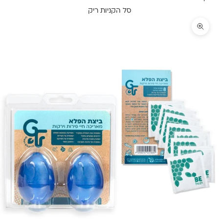
סל הקניות ריק
תקריב