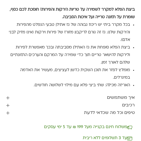
ביצת הפלא למקרר לשמירה על טריות הירקות והפירות! חוסכת לכם כסף,
שומרת על תזונה טרייה ועל איכות הסביבה.
בכל מקרר ביתי יש ריכוז גבוהה של גז אתילן טבעי הנפלט מהפירות
והירקות שלנו. גז זה גורם לריקבון מזורז של פירות וירקות (אינו מזיק לבני
אדם).
ביצת הפלא סופחת את גז האתילן מסביבתה ובכך מאפשרת לפירות
ולירקות להישאר טריים תוך כדי שמירה על המרקם והערכים התזונתיים
שלהם לאורך זמן.
מומלץ לפזר את תוכן השקית כדשן לעציצים, מעשיר את האדמה
במינרלים.
האריזה מכילה: שתי ביצי פלא עם מילוי לשלושה חודשים.
איך משתמשים
רכיבים
טיפים וכל מה שכדאי לדעת
משלוח חינם בקנייה מעל 199 ₪ עד 5 ימי עסקים
עד 3 תשלומים ללא ריבית