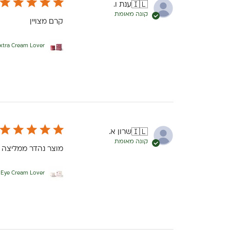
ענת ו.
🇮🇱
קונה מאומת
קרם מצויין
Extra Cream Lover - קרם פנים לעור יבש - יבש מאוד - ve
שרון א.
🇮🇱
קונה מאומת
מוצר נהדר ממליצה 
Eye Cream Lover - קרם עיניים לכל סוגי העור - ecoLove