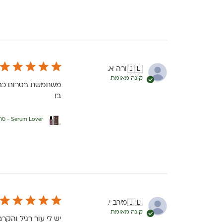
ורה א.
🇮🇱
קונה מאומת
משתמשת בסרום כבר 
בו
Serum Lover - סרום פנים 100% שמנים אורגניים
מירב י.
🇮🇱
קונה מאומת
יש לי עור רגיל והק