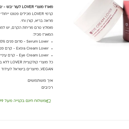
מארז מוצרי LOVER לעור יבש - יבש מאוד.
קרמי LOVER מכילים פט
מראה בריא, קורן וחי.
מומלץ טרם מריחת הקרם, יש למרוח סרום LOVER מ-100% שמנים אורגנ
המארז מכיל:
Serum Lover - סרום פנים 100% שמנים אורגניים לעור יבש - יבש מאוד.
Extra Cream Lover - קרם פנים לעור יבש - יבש מאוד.
Eye Cream Lover - קרם עיניים לכל סוגי העור.
VEGAN, מיוצרים בישראל לעידוד התעשייה המקומית.
איך משתמשים
רכיבים
משלוח חינם בקנייה מעל 199 ₪ עד 5 ימי עסקים