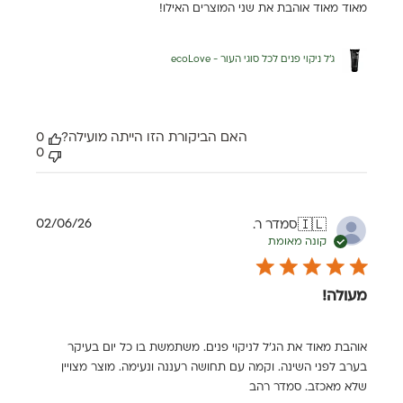
מאוד מאוד אוהבת את שני המוצרים האילו!
ג'ל ניקוי פנים לכל סוגי העור - ecoLove
האם הביקורת הזו הייתה מועילה?
0
0
תאריך
02/06/26
סמדר ר.
🇮🇱
פרסום
קונה מאומת
מעולה!
אוהבת מאוד את הג׳ל לניקוי פנים. משתמשת בו כל יום בעיקר
בערב לפני השינה. וקמה עם תחושה רעננה ונעימה. מוצר מצויין
שלא מאכזב. סמדר רהב