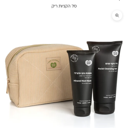
סל הקניות ריק
תקריב