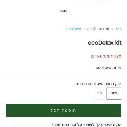
עבור לפריט 1
עבור לפריט 2
עבור לפריט 3
עבור לפריט 4
בית
›
ecoDetox kit
›
ecoLove
ecoDetox kit
מחיר מבצע
מחיר רגיל
164.70 ₪
114.90 ₪
מותג:
ecoLove
תיק רחצה ecoLove (צבע):
ורוד
בז'
הוספה לסל
הקיט שיסייע לך לשמור על עור פנים זוהר!