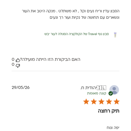
הסבון עדין וריח נעים וקל , לא משתלט . מנקה היטב את העור
ונשארים עם תחושה של נקיות ועור רך ונעים
סבון גוף Travel של הקולקציה הסגולה לעור יבש
האם הביקורת הזו הייתה מועילה?
0
0
תאריך
29/05/26
יהודית ח.
🇮🇱
פרסום
קונה מאומת
תיק רחצה
יפה ונוח