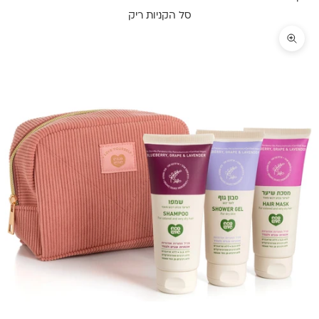
סל הקניות ריק
תקריב