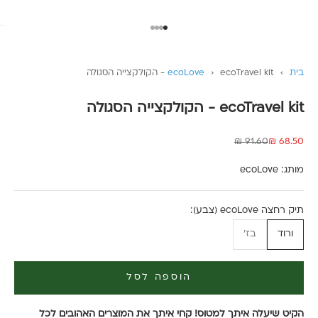
עבור לפריט 1
עבור לפריט 2
עבור לפריט 3
עבור לפריט 4
בית
›
ecoTravel kit - הקולקצייה הסגולה
›
ecoLove
ecoTravel kit - הקולקצייה הסגולה
מחיר מבצע
מחיר רגיל
91.60 ₪
68.50 ₪
מותג:
ecoLove
תיק רחצה ecoLove (צבע):
ורוד
בז'
הוספה לסל
הקיט שיעלה איתך למטוס! קחי איתך את המוצרים האהובים לכל