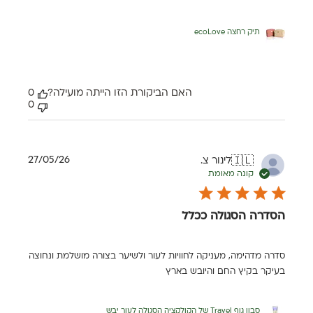
תיק רחצה ecoLove
האם הביקורת הזו הייתה מועילה?
0
0
תאריך
27/05/26
לינור צ.
🇮🇱
פרסום
קונה מאומת
הסדרה הסגולה ככלל
סדרה מדהימה, מעניקה לחוויות לעור ולשיער בצורה מושלמת ונחוצה
בעיקר בקיץ החם והיובש בארץ
סבון גוף Travel של הקולקציה הסגולה לעור יבש