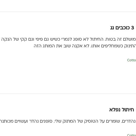
3 כוכבים גג
שלם זה בטוח. החיתול לא סופג לגמרי כשיש גם פיפי וגם קקי של הנקה (י
התינוק כשמחליפים אותו. לא אקנה שוב את המותג הזה
חיתוּל נפלא
נהדרים. שוֹמרים על הטוֹסיק של המתוֹק שלי. סוֹפגים נהדר ועשויים מכותנה