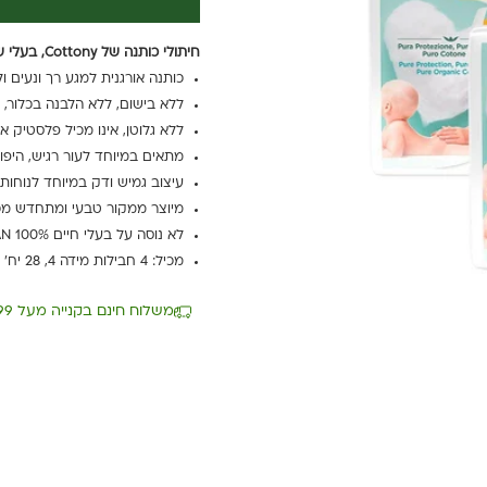
חיתולי כותנה של Cottony, בעלי שכבת מגן עליונה עשויה מ-100% כותנה אורגנית למשקל 7-18 ק"ג.
כותנה אורגנית למגע רך ונעים ול
ללא בישום, ללא הלבנה בכלור, 
ללא גלוטן, אינו מכיל פלסטיק א
מתאים במיוחד לעור רגיש, היפוא
עיצוב גמיש ודק במיוחד לנוחות 
מיוצר ממקור טבעי ומתחדש מכות
לא נוסה על בעלי חיים VEGAN 100%.
מכיל: 4 חבילות מידה 4, 28 יח' בחבילה.
משלוח חינם בקנייה מעל 199 ₪ עד 5 ימי עסקים