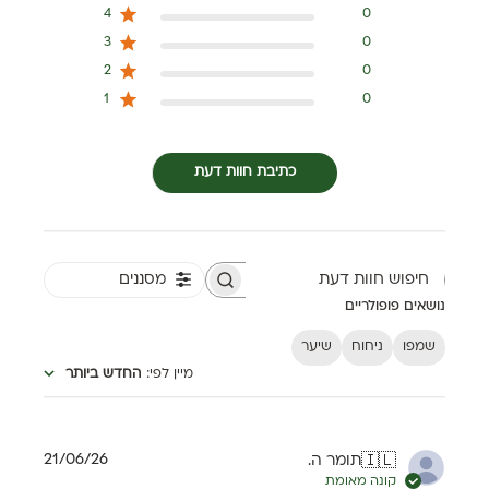
4
0
3
0
2
0
1
0
כתיבת חוות דעת
מסננים
חיפוש חוות דעת
נושאים פופולריים
שמפו
ניחוח
שיער
מיין לפי
:
החדש ביותר
תאריך
21/06/26
תומר ה.
🇮🇱
פרסום
קונה מאומת