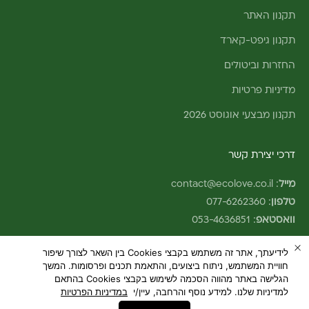
תקנון האתר
תקנון גיפט-קארד
החזרות וביטולים
מדיניות פרטיות
תקנון מבצעי אוגוסט 2026
דרכי יצירת קשר
מייל
:
contact@ecolove.co.il
טלפון
:
077-6262360
וואסטאפ
:
053-4636851
לידיעתך, אתר זה משתמש בקבצי Cookies בין השאר לצורך שיפור
חוויית המשתמש, ניתוח ביצועים, והתאמת תכנים ופרסומות. המשך
הגלישה באתר מהווה הסכמה לשימוש בקבצי Cookies בהתאם
למדיניות שלנו. למידע נוסף והרחבה, עיין/י
במדיניות הפרטיות
© 2026 - ecoLove
Web: Studio Element