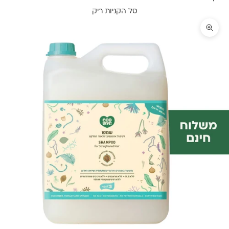
סל הקניות ריק
תקריב