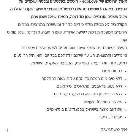
מארז החיסכון של ecoLove - חוסכים בפלסטיק ובכסף ושומרים על
הסביבה באהבה!
שמפו המתאים לטיפול אינטנסיבי ולשיער שעבר החלקה.
מכיל שמנים אורגניים: שמן מקדמיה, חמאת שיאה ושמן ארגן.
הקולקציה לא מכילה מלחי סודיום כלוריד ומועשרת בתמציות צמחים
אורגניים המעניקות רכות לשיער: אלוורה, שמן חוחובה, קלנדולה, שמן קוקוס
ועוד.
חפיפה יומיומית עם שמפו ecoLove תעניק לשיער שלכם ויטמינים
ומינרלים!
והתוצאה: השיער שלכם יודה לכם בכל יום! הוא יהיה רך ונעים
למגע, חיוני, זוהר ועמיד בפני פגעי הסביבה והאקלים הישראלי.
בניחוח ממכר!
ללא מים מים המלח כדי להגן על תוצאות ההחלקה.
ללא SLS, פראבנים, פתלאטים וסיליקונים.
ללא רכיבים מן החי ולא נוסה על בעלי חיים.
מאושר vegan friendly.
אקולאב מיוצר בישראל בסטנדרטים בינלאומיים.
תכולה: 5 ליטר.
איך משתמשים