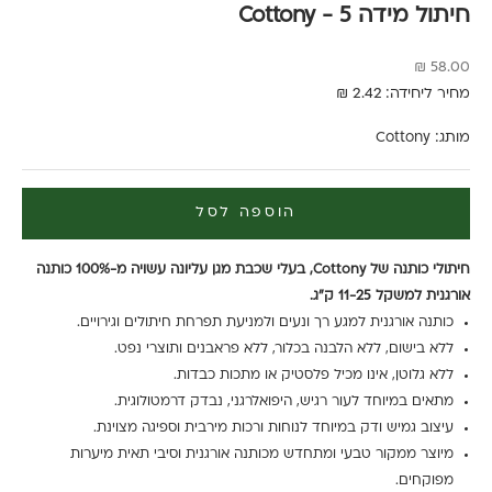
חיתול מידה 5 - Cottony
מחיר מבצע
58.00 ₪
מחיר ליחידה: 2.42 ₪
מותג:
Cottony
הוספה לסל
חיתולי כותנה של Cottony, בעלי שכבת מגן עליונה עשויה מ-100% כותנה
אורגנית למשקל 11-25 ק"ג.
כותנה אורגנית למגע רך ונעים ולמניעת תפרחת חיתולים וגירויים.
ללא בישום, ללא הלבנה בכלור, ללא פראבנים ותוצרי נפט.
ללא גלוטן, אינו מכיל פלסטיק או מתכות כבדות.
מתאים במיוחד לעור רגיש, היפואלרגני, נבדק דרמטולוגית.
עיצוב גמיש ודק במיוחד לנוחות ורכות מירבית וספיגה מצוינת.
מיוצר ממקור טבעי ומתחדש מכותנה אורגנית וסיבי תאית מיערות
מפוקחים.