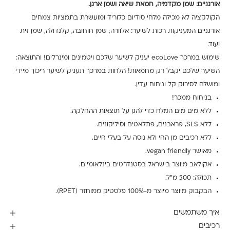
אורגניים: שמן מקדמיה, חמאת שיאה ושמן ארגן.
הקולקציה לא מכילה מלחי סודיום כלוריד ומועשרת בתמציות צמחים
אורגניים המעניקות רכות לשיער: אלוורה, שמן חוחובה, קלנדולה, שמן זית
ועוד.
שימוש במרכך ecoLove יעניק לשיער שלכם ויטמינים ומינרלים!
והתוצאה:
השיער שלכם יקבל רק מחמאות! הלחות במרכך תעניק לשיער ריכוך מיידי
ומושלם לסירוק קל וניחוח עדין.
בניחוח ממכר!
ללא מים מים המלח כדי להגן על תוצאות ההחלקה.
ללא SLS, פראבנים, פתלאטים וסיליקונים.
ללא רכיבים מן החי ולא נוסה על בעלי חיים.
מאושר vegan friendly.
אקולאב מיוצר בישראל בסטנדרטים בינלאומיים.
תכולה: 500 מ"ל.
הבקבוק מיוצר מיוצר מ-100% פלסטיק ממוחזר (RPET).
איך משתמשים
רכיבים