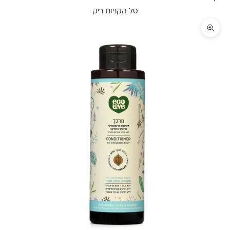
סל הקניות ריק
תקריב