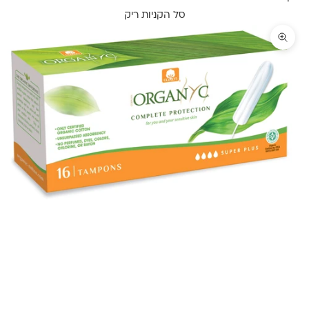
סל הקניות ריק
תקריב