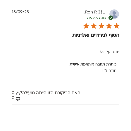
בתאריך
Fri
תאריך
13/09/23
Ron R.
🇮🇱
Mar
פרסום
15
קונה מאומת
2024
הסוף לגירודים ואלרגיות
תודה על זה!
הערות
כותרת תגובה מותאמת אישית
של
תודה לך!
בעל
חנות
על
סקירה
האם הביקורת הזו הייתה מועילה?
0
מאת
0
כותרת
תגובה
מותאמת
אישית
בתאריך
Wed
Sep