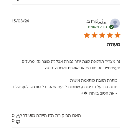
תאריך
15/03/24
קרן ב.
🇮🇱
פרסום
קונה מאומת
מעולה
זה מצריך תחלופה קצת יותר גבוהה אבל זה מוצר נקי מרעלים
תעשייתיים וזה מורגש. אני אוהבת ושמחה. תודה
הערות
כותרת תגובה מותאמת אישית
של
תודה קרן על הביקורת, שמחות לדעת שההבדל מורגש. לגוף שלנו 
בעל
- את הטוב ביותר! ☘️⭐
חנות
על
סקירה
מאת
כותרת
האם הביקורת הזו הייתה מועילה?
0
תגובה
0
מותאמת
אישית