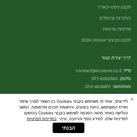
תקנון גיפט-קארד
החזרות וביטולים
מדיניות פרטיות
תקנון מבצעי אוגוסט 2026
דרכי יצירת קשר
מייל
:
contact@ecolove.co.il
טלפון
:
077-6262360
וואסטאפ
:
053-4636851
לידיעתך, אתר זה משתמש בקבצי Cookies בין השאר לצורך שיפור
חוויית המשתמש, ניתוח ביצועים, והתאמת תכנים ופרסומות. המשך
הגלישה באתר מהווה הסכמה לשימוש בקבצי Cookies בהתאם
למדיניות שלנו. למידע נוסף והרחבה, עיין/י
במדיניות הפרטיות
© 2026 - ecoLove
Web: Studio Element
הבנתי