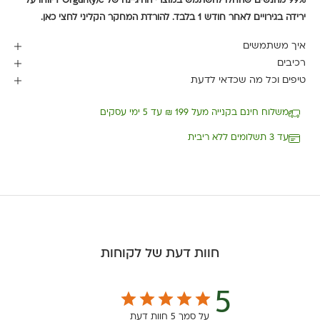
99% מהנשים שהחלו להשתמש במוצרי ההיגיינה של Organ(y)c דיווחו על
ירידה בגירויים לאחר חודש 1 בלבד. להורדת המחקר הקליני
לחצי כאן.
איך משתמשים
רכיבים
טיפים וכל מה שכדאי לדעת
משלוח חינם בקנייה מעל 199 ₪ עד 5 ימי עסקים
עד 3 תשלומים ללא ריבית
חוות דעת של לקוחות
5
על סמך 5 חוות דעת