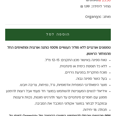
מחיר מבצע
מחיר רגיל
31.90 ₪
25.50 ₪
מחיר ליחידה: 1.99 ₪
מותג:
Organ(y)c
הוספה לסל
טמפונים אורגניים ללא מוליך העשויים 100% כותנה אורגנית ומתאימים החל
מהמחזור הראשון.
טווח ספיגה באישור מכון התקנים: 12-15 מ"ל.
ללא כל תוספת כימית או סינתטית.
מוכח מחקרית במניעת גירויים.
בעל כושר ספיגה גבוה.
מוצר היפואלרגני המפחית אדמומיות, גרד, נפיחות, צריבה ויובש.
אידיאלי לנשים המעוניינות להשתמש במוצר חד פעמי אבל רוצות להימנע
ממגע עם חומרים סינתטיים על העור ולהרגיש מוגנות, נקיות ורעננות
ובמקביל לבחור במוצר אקולוגי המכבד את הסביבה.
תכולה: 16 יחידות.